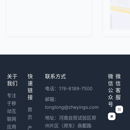
关于
快
联系方式
微
微
我们
速
信
信
电话：176-8189-7500
链
公
客
专注
接
众
服
邮箱：
于移
号
longlong@zheyings.com
首
动互
页
地址：河南自贸试验区郑
联网
州片区（郑东）商都路
应用
产