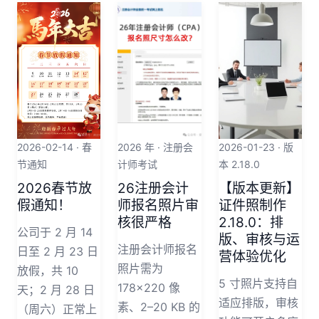
2026-02-14 · 春
2026 年 · 注册会
2026-01-23 · 版
节通知
计师考试
本 2.18.0
2026春节放
26注册会计
【版本更新】
假通知！
师报名照片审
证件照制作
核很严格
2.18.0：排
公司于 2 月 14
版、审核与运
注册会计师报名
日至 2 月 23 日
营体验优化
照片需为
放假，共 10
5 寸照片支持自
178×220 像
天；2 月 28 日
适应排版，审核
素、2–20 KB 的
（周六）正常上