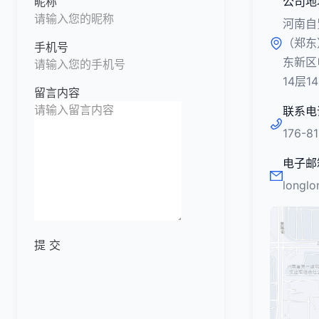
昵称
公司地
河南自
（郑东
手机号
东新区
14层1
留言内容
联系电
176-8
电子邮
longl
提 交