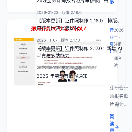
26注册会计师报名照片审核很严格
23
多
日放
2026-01-23 · 版本 2.18.0
假，
【版本更新】证件照制作 2.18.0：排版、
共
审核与运营体验优化
行
2026
10
业
年 ·
2025-11-07 · 版本 2.17.0
天；
资
注册
【版本更新】证件照制作 2.17.0：新增 AI
2 月
讯
会计
写真与多端能力
师考
28
试
日
2025-05-01 · 劳动节通知
（周
26注册
2025 年劳动节放假通知
六）
注册会计
正常
师报名照
上
片需为
班。
178×220
2 月
阅
像素、2–
读
17
20 KB 的
更