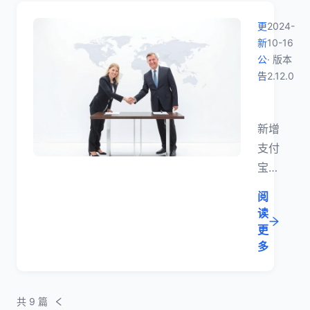
取货
天；
与回
更
2024-
5 月
执流
新
10-16
9 日
公
· 版本
程。
（周
告
2.12.0
六）
【版本更
正常
新增
上
支付
班。
宝内
祝大
容安
家节
阅
全、
日愉
读
抖音
快，
更
换装
多
万事
支付
顺
和小
遂！
共 9 篇
程序