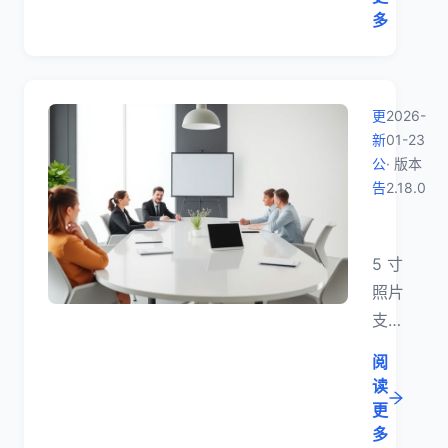
日至
JPG 或
多
23
JPEG 白
日回
底证件
执暂
照；上传
停审
更
2026-
前请重点
新
01-23
核。
核对尺
公
· 版本
寸、文件
告
2.18.0
大小、格
【版本更
式和背景
5 寸
色。
照片
支持
自适
阅
应排
读
版，
更
审核
多