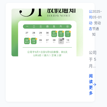
能力
端小
及多
程序
公
2025-
端广
体
司
05-01
告支
验。
动
· 劳动
持；
态
节通
知
同步
升级
2025
小程
公司
序基
于 5
础模
月 1
块，
日至
完善
阅
5 月
制作
读
5 日
更
记
放
多
录、
假，
门店
共 5