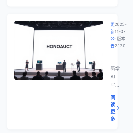
功能
可开
启多
更
2025-
底
新
11-07
色；
公
· 版本
同时
告
2.17.0
优化
【版本更
赠送
新增
高清
AI
照、
写真
分销
插
打款
阅
件、
说
读
后台
明、
更
v3
多
订单
发布
与多