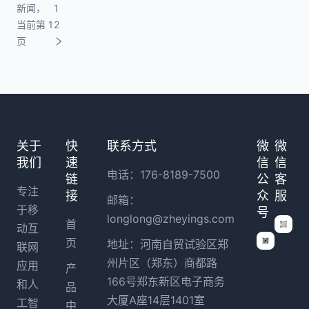
新闻，
1
包下
当前第 1
2
载发
页
布能
力；
优化
回执
办理
关于
快
联系方式
微
微
流
我们
速
信
信
程，
电话：176-8189-7500
链
公
客
并扩
专注
接
众
服
邮箱：
展港
于移
号
longlong@zheyings.com
首
澳通
动互
页
地址：河南自贸试验区郑
行证
联网
州片区（郑东）商都路
及多
应用
产
166号郑东新区电子商务
类证
和人
品
大厦A座14层1401室
件回
工智
中