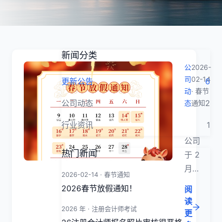
新闻分类
公
2026-
司
02-14
更新公告
6
动
· 春节
公司动态
2
态
通知
2026
行业资讯
1
公司
热门新闻
于 2
月
2026-02-14 · 春节通知
14
2026春节放假通知！
阅
日至
读
2026 年 · 注册会计师考试
2 月
更